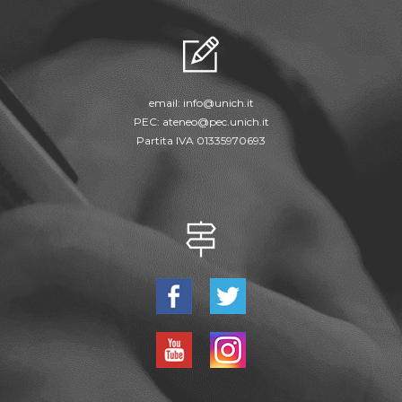
email:
info@unich.it
PEC:
ateneo@pec.unich.it
Partita IVA 01335970693