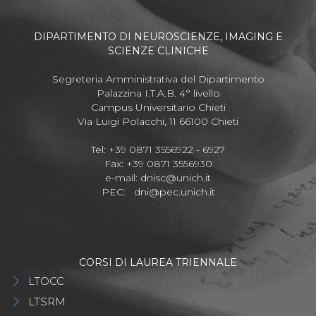
DIPARTIMENTO DI NEUROSCIENZE, IMAGING E
SCIENZE CLINICHE
Segreteria Amministrativa del Dipartimento
Palazzina I.T.A.B. 4° livello
Campus Universitario Chieti
Via Luigi Polacchi, 11 66100 Chieti
Tel: +39 0871 3556922 - 6927
Fax: +39 0871 3556930
e-mail:
dnisc@unich.it
PEC:
dni@pec.unich.it
CORSI DI LAUREA TRIENNALE
LTOCC
LTSRM