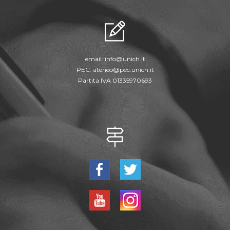
email:
info@unich.it
PEC:
ateneo@pec.unich.it
Partita IVA 01335970693