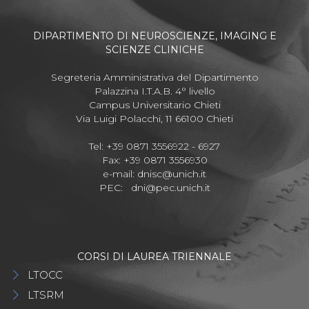
DIPARTIMENTO DI NEUROSCIENZE, IMAGING E
SCIENZE CLINICHE
Segreteria Amministrativa del Dipartimento
Palazzina I.T.A.B. 4° livello
Campus Universitario Chieti
Via Luigi Polacchi, 11 66100 Chieti
Tel: +39 0871 3556922 - 6927
Fax: +39 0871 3556930
e-mail:
dnisc@unich.it
PEC:
dni@pec.unich.it
CORSI DI LAUREA TRIENNALE
LTOCC
LTSRM