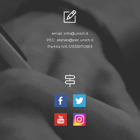
email:
info@unich.it
PEC:
ateneo@pec.unich.it
Partita IVA 01335970693