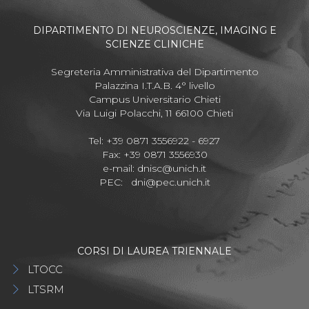
DIPARTIMENTO DI NEUROSCIENZE, IMAGING E
SCIENZE CLINICHE
Segreteria Amministrativa del Dipartimento
Palazzina I.T.A.B. 4° livello
Campus Universitario Chieti
Via Luigi Polacchi, 11 66100 Chieti
Tel: +39 0871 3556922 - 6927
Fax: +39 0871 3556930
e-mail:
dnisc@unich.it
PEC:
dni@pec.unich.it
CORSI DI LAUREA TRIENNALE
LTOCC
LTSRM