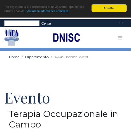
Per migliorare la tua esperienza di navigazione, questo sito
Accetta!
utilizza i cookie.
Visualizza informativa completa
Cerca
Home
Dipartimento
Avvisi, notizie, eventi
Evento
Terapia Occupazionale in
Campo