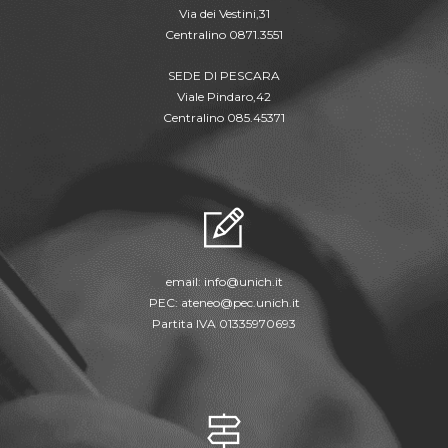
Via dei Vestini,31
Centralino 0871.3551
SEDE DI PESCARA
Viale Pindaro,42
Centralino 085.45371
email:
info@unich.it
PEC:
ateneo@pec.unich.it
Partita IVA 01335970693