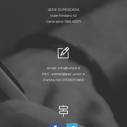
SEDE DI PESCARA
Viale Pindaro,42
Centralino 085.45371
email:
info@unich.it
PEC:
ateneo@pec.unich.it
Partita IVA 01335970693