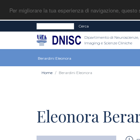
Per migliorare la tua esperienza di navigazione, questo s
Cerca
Dipartimento di Neuroscienze,
Imaging e Scienze Cliniche
Berardini Eleonora
Home
Berardini Eleonora
Eleonora Berar