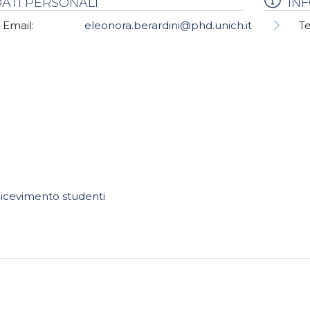
ATI PERSONALI
IN
Email:
eleonora.berardini@phd.unich.it
Te
icevimento studenti