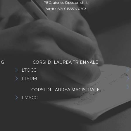
PEC:
ateneo@pec.unich.it
Partita IVA 01335970693
NG
CORSI DI LAUREA TRIENNALE
LTOCC
LTSRM
CORSI DI LAUREA MAGISTRALE
LMSCC