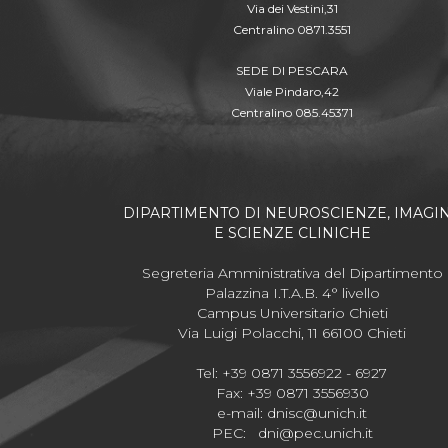
Via dei Vestini,31
Centralino 0871.3551
SEDE DI PESCARA
Viale Pindaro,42
Centralino 085.45371
DIPARTIMENTO DI NEUROSCIENZE, IMAGI
E SCIENZE CLINICHE
Segreteria Amministrativa del Dipartimento
Palazzina I.T.A.B. 4° livello
Campus Universitario Chieti
Via Luigi Polacchi, 11 66100 Chieti
Tel: +39 0871 3556922 - 6927
Fax: +39 0871 3556930
e-mail:
dnisc@unich.it
PEC:
dni@pec.unich.it