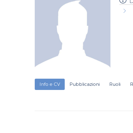
D
Info e CV
Pubblicazioni
Ruoli
R