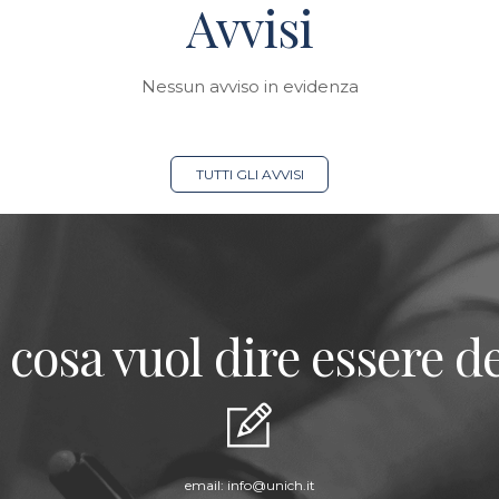
Avvisi
Nessun avviso in evidenza
TUTTI GLI AVVISI
 cosa vuol dire essere de
email:
info@unich.it