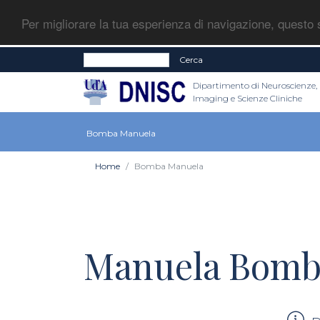
Per migliorare la tua esperienza di navigazione, questo s
Cerca
Dipartimento di Neuroscienze,
Imaging e Scienze Cliniche
Bomba Manuela
Home
Bomba Manuela
Manuela Bomb