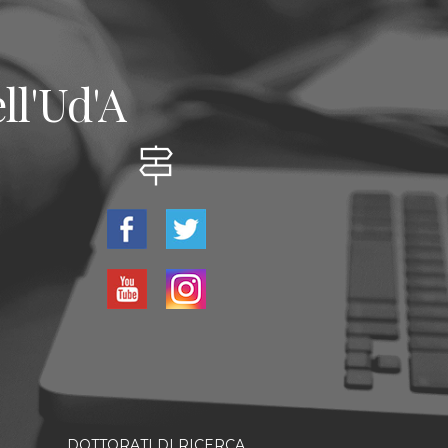
ll'Ud'A
DOTTORATI DI RICERCA