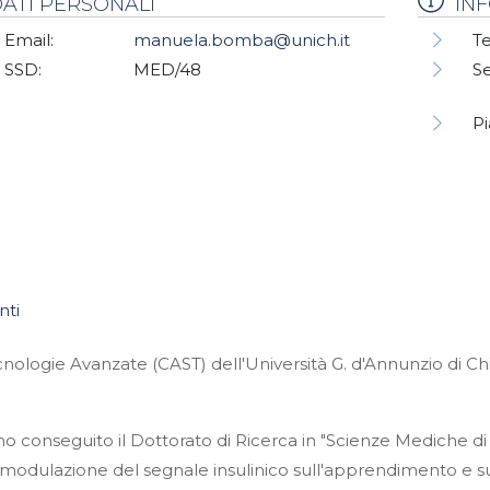
ATI PERSONALI
IN
Email:
manuela.bomba@unich.it
Te
SSD:
MED/48
S
Pi
nti
nologie Avanzate (CAST) dell'Università G. d'Annunzio di Chi
, ho conseguito il Dottorato di Ricerca in "Scienze Mediche d
a modulazione del segnale insulinico sull'apprendimento e s