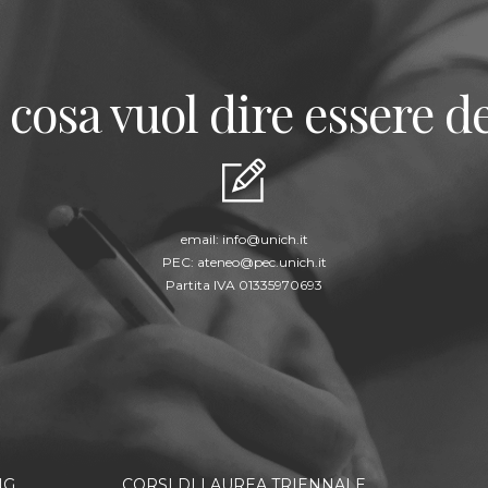
 cosa vuol dire essere de
email:
info@unich.it
PEC:
ateneo@pec.unich.it
Partita IVA 01335970693
NG
CORSI DI LAUREA TRIENNALE