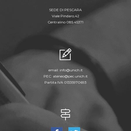
SEDE DI PESCARA
Viale Pindaro,42
Centralino 085.45371
email:
info@unich.it
PEC:
ateneo@pec.unich.it
Partita IVA 01335970693