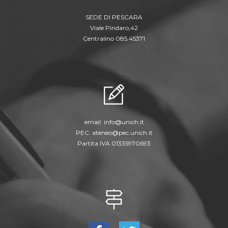
SEDE DI PESCARA
Viale Pindaro,42
Centralino 085.45371
email:
info@unich.it
PEC:
ateneo@pec.unich.it
Partita IVA 01335970693