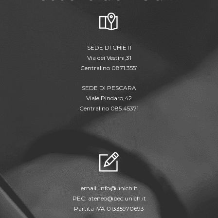
SEDE DI CHIETI
Via dei Vestini,31
Centralino 0871.3551
SEDE DI PESCARA
Viale Pindaro,42
Centralino 085.45371
email:
info@unich.it
PEC:
ateneo@pec.unich.it
Partita IVA 01335970693