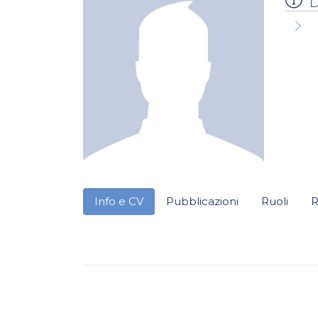
D
Info e CV
Pubblicazioni
Ruoli
R