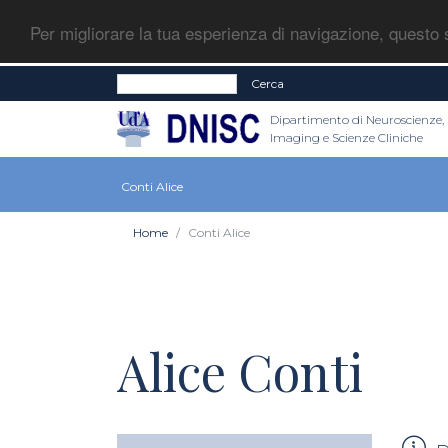
Per migliorare la tua esperienza di navigazione, questo s
Cerca
Dipartimento di Neuroscienze,
Imaging e Scienze Cliniche
Conti Alice
Home
Conti Alice
Alice Conti