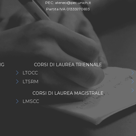
PEC:
ateneo@pec.unich.it
Partita IVA 01335970693
NG
CORSI DI LAUREA TRIENNALE
LTOCC
LTSRM
CORSI DI LAUREA MAGISTRALE
LMSCC