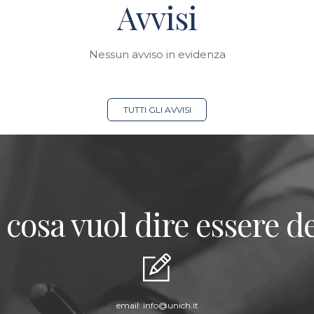
Avvisi
Nessun avviso in evidenza
TUTTI GLI AVVISI
 cosa vuol dire essere de
email:
info@unich.it