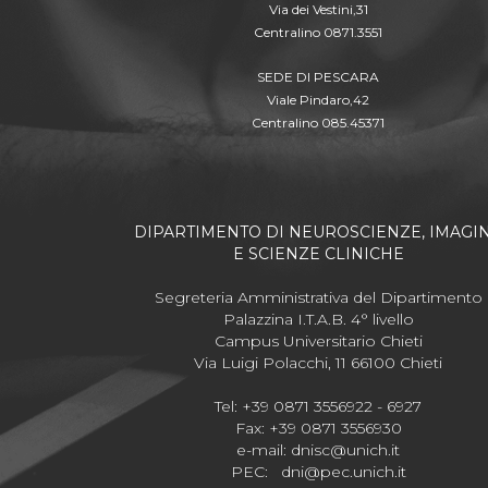
Via dei Vestini,31
Centralino 0871.3551
SEDE DI PESCARA
Viale Pindaro,42
Centralino 085.45371
DIPARTIMENTO DI NEUROSCIENZE, IMAGI
E SCIENZE CLINICHE
Segreteria Amministrativa del Dipartimento
Palazzina I.T.A.B. 4° livello
Campus Universitario Chieti
Via Luigi Polacchi, 11 66100 Chieti
Tel: +39 0871 3556922 - 6927
Fax: +39 0871 3556930
e-mail:
dnisc@unich.it
PEC:
dni@pec.unich.it