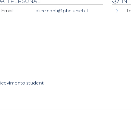
ATI PERSONALI
IN
Email:
alice.conti@phd.unich.it
Te
icevimento studenti