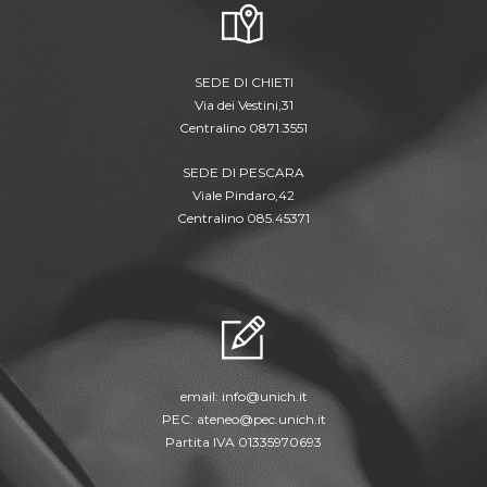
SEDE DI CHIETI
Via dei Vestini,31
Centralino 0871.3551
SEDE DI PESCARA
Viale Pindaro,42
Centralino 085.45371
email:
info@unich.it
PEC:
ateneo@pec.unich.it
Partita IVA 01335970693