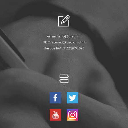
email:
info@unich.it
PEC:
ateneo@pec.unich.it
Partita IVA 01335970693