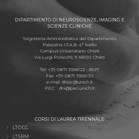
DIPARTIMENTO DI NEUROSCIENZE, IMAGING E
SCIENZE CLINICHE
Segreteria Amministrativa del Dipartimento
Palazzina I.T.A.B. 4° livello
Campus Universitario Chieti
Via Luigi Polacchi, 11 66100 Chieti
Tel: +39 0871 3556922 - 6927
Fax: +39 0871 3556930
e-mail:
dnisc@unich.it
PEC:
dni@pec.unich.it
CORSI DI LAUREA TRIENNALE
LTOCC
LTSRM