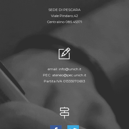
SEDE DI PESCARA
Viale Pindaro,42
Centralino 085.45371
email:
info@unich.it
PEC:
ateneo@pec.unich.it
Partita IVA 01335970693