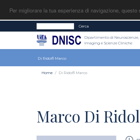
Per migliorare la tua esperienza di navigazione, questo s
Cerca
Dipartimento di Neuroscienze,
Imaging e Scienze Cliniche
Di Ridolfi Marco
Home
Di Ridolfi Marco
Marco Di Ridol