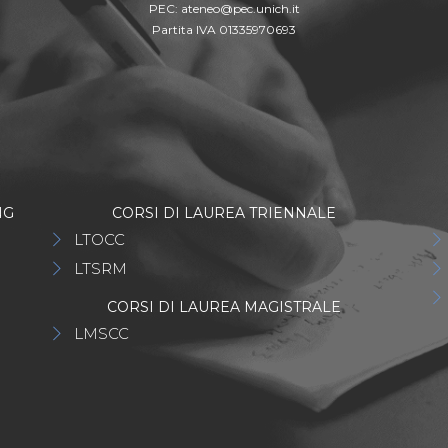
PEC:
ateneo@pec.unich.it
Partita IVA 01335970693
NG
CORSI DI LAUREA TRIENNALE
LTOCC
LTSRM
CORSI DI LAUREA MAGISTRALE
LMSCC