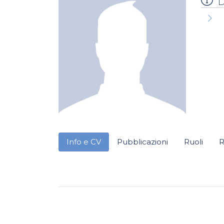
D
Info e CV
Pubblicazioni
Ruoli
R