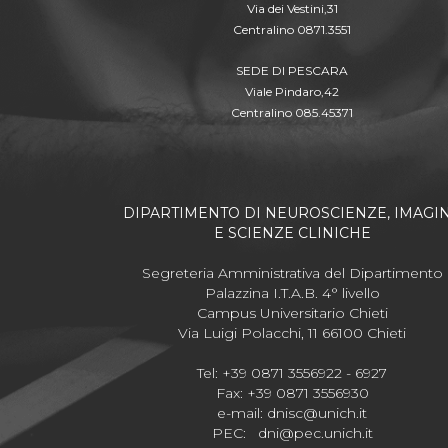
Via dei Vestini,31
Centralino 0871.3551
SEDE DI PESCARA
Viale Pindaro,42
Centralino 085.45371
DIPARTIMENTO DI NEUROSCIENZE, IMAGI
E SCIENZE CLINICHE
Segreteria Amministrativa del Dipartimento
Palazzina I.T.A.B. 4° livello
Campus Universitario Chieti
Via Luigi Polacchi, 11 66100 Chieti
Tel: +39 0871 3556922 - 6927
Fax: +39 0871 3556930
e-mail:
dnisc@unich.it
PEC:
dni@pec.unich.it