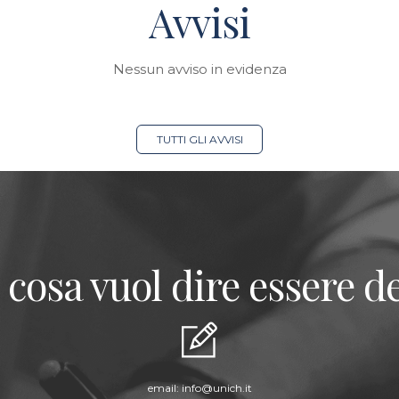
Avvisi
Nessun avviso in evidenza
TUTTI GLI AVVISI
 cosa vuol dire essere de
email:
info@unich.it