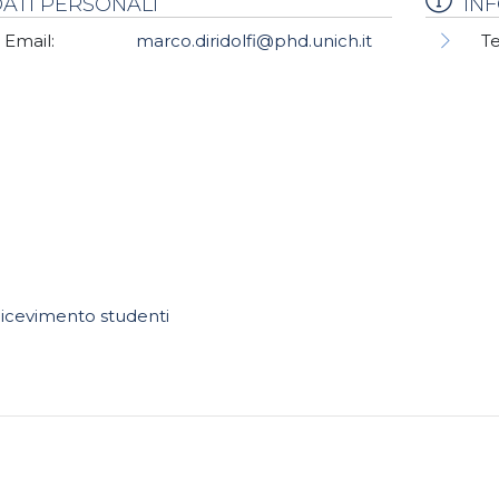
ATI PERSONALI
IN
Email:
marco.diridolfi@phd.unich.it
Te
icevimento studenti