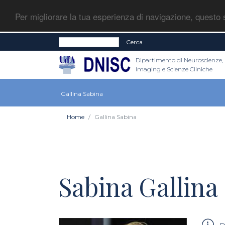
Per migliorare la tua esperienza di navigazione, questo s
Cerca
Dipartimento di Neuroscienze,
Imaging e Scienze Cliniche
Gallina Sabina
Home
Gallina Sabina
Sabina Gallina