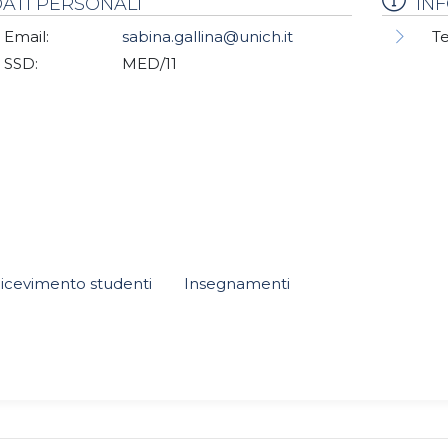
ATI PERSONALI
IN
Email:
sabina.gallina@unich.it
Te
SSD:
MED/11
icevimento studenti
Insegnamenti