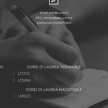
email:
info@unich.it
PEC:
ateneo@pec.unich.it
Partita IVA 01335970693
NG
CORSI DI LAUREA TRIENNALE
LTOCC
LTSRM
CORSI DI LAUREA MAGISTRALE
LMSCC