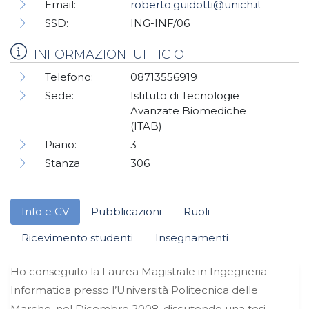
Email:
roberto.guidotti@unich.it
SSD:
ING-INF/06
INFORMAZIONI UFFICIO
Telefono:
08713556919
Sede:
Istituto di Tecnologie
Avanzate Biomediche
(ITAB)
Piano:
3
Stanza
306
Info e CV
Pubblicazioni
Ruoli
Ricevimento studenti
Insegnamenti
Ho conseguito la Laurea Magistrale in Ingegneria
Informatica presso l’Università Politecnica delle
Marche, nel Dicembre 2008, discutendo una tesi