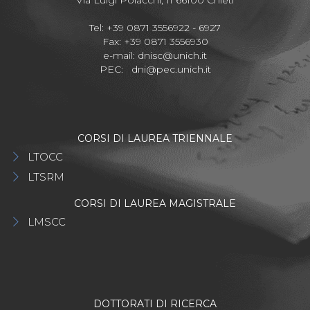
Via Luigi Polacchi, 11 66100 Chieti
Tel: +39 0871 3556922 - 6927
Fax: +39 0871 3556930
e-mail:
dnisc@unich.it
PEC:
dni@pec.unich.it
CORSI DI LAUREA TRIENNALE
LTOCC
LTSRM
CORSI DI LAUREA MAGISTRALE
LMSCC
DOTTORATI DI RICERCA