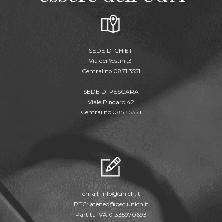
SEDE DI CHIETI
Via dei Vestini,31
Centralino 0871.3551
SEDE DI PESCARA
Viale Pindaro,42
Centralino 085.45371
email:
info@unich.it
PEC:
ateneo@pec.unich.it
Partita IVA 01335970693