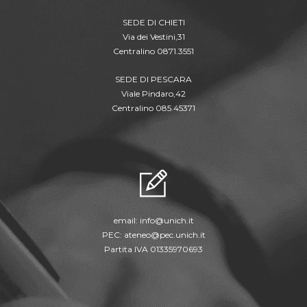
SEDE DI CHIETI
Via dei Vestini,31
Centralino 0871.3551
SEDE DI PESCARA
Viale Pindaro,42
Centralino 085.45371
email:
info@unich.it
PEC:
ateneo@pec.unich.it
Partita IVA 01335970693