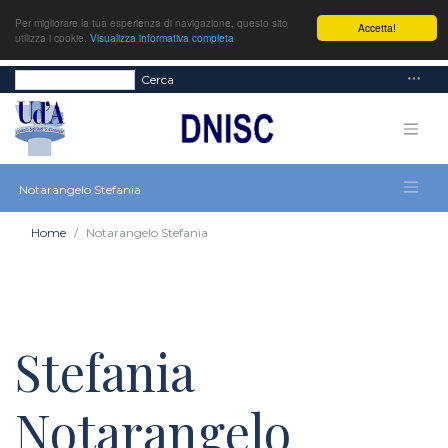
Per migliorare la tua esperienza di navigazione, questo sito
Accetta!
utilizza i cookie.
Visualizza informativa completa
Cerca
Notarangelo Stefania
Home
Notarangelo Stefania
Stefania
Notarangelo