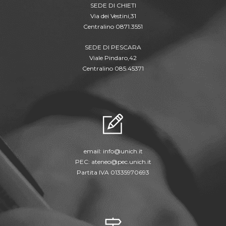
SEDE DI CHIETI
Via dei Vestini,31
Centralino 0871.3551
SEDE DI PESCARA
Viale Pindaro,42
Centralino 085.45371
email:
info@unich.it
PEC:
ateneo@pec.unich.it
Partita IVA 01335970693