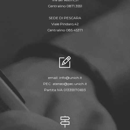
Centralino 0871.3551
SEDE DI PESCARA
Viale Pindaro,42
Centralino 085.45371
email:
info@unich.it
PEC:
ateneo@pec.unich.it
Partita IVA 01335970693