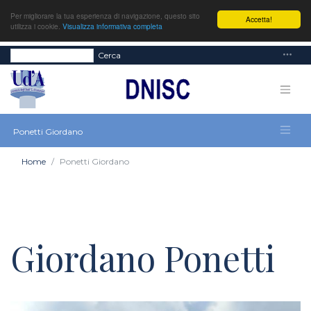
Per migliorare la tua esperienza di navigazione, questo sito
Accetta!
utilizza i cookie.
Visualizza informativa completa
Cerca
Ponetti Giordano
Home
Ponetti Giordano
Giordano Ponetti