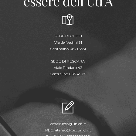
essere dell'Ud'A
SEDE DI CHIETI
Via dei Vestini,31
Centralino 0871.3551
SEDE DI PESCARA
Viale Pindaro,42
Centralino 085.45371
email:
info@unich.it
PEC:
ateneo@pec.unich.it