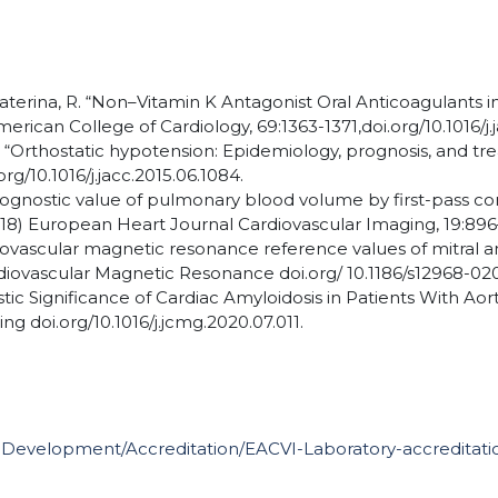
e Caterina, R. “Non–Vitamin K Antagonist Oral Anticoagulants in
erican College of Cardiology, 69:1363-1371,doi.org/10.1016/j.j
 A. “Orthostatic hypotension: Epidemiology, prognosis, and t
rg/10.1016/j.jacc.2015.06.1084.
al. “Prognostic value of pulmonary blood volume by first-pass 
8) European Heart Journal Cardiovascular Imaging, 19:896–9
 “Cardiovascular magnetic resonance reference values of mitral
diovascular Magnetic Resonance doi.org/ 10.1186/s12968-02
ognostic Significance of Cardiac Amyloidosis in Patients With 
g doi.org/10.1016/j.jcmg.2020.07.011.
-Development/Accreditation/EACVI-Laboratory-accreditatio