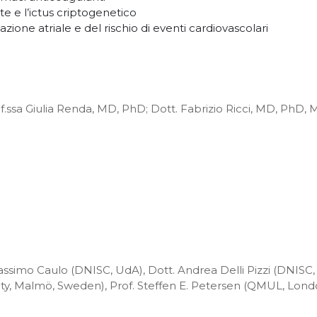
ente e l’ictus criptogenetico
illazione atriale e del rischio di eventi cardiovascolari
f.ssa Giulia Renda, MD, PhD; Dott. Fabrizio Ricci, MD, PhD,
assimo Caulo (DNISC, UdA), Dott. Andrea Delli Pizzi (DNISC,
sity, Malmö, Sweden), Prof. Steffen E. Petersen (QMUL, Lo