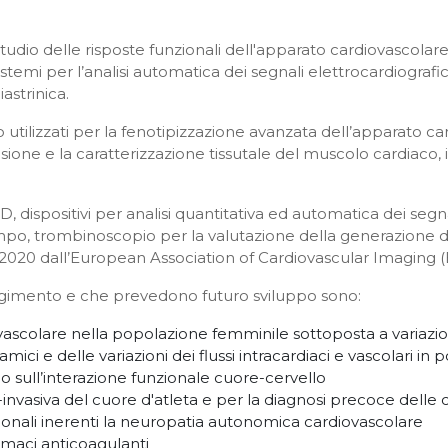
lo studio delle risposte funzionali dell'apparato cardiovascol
stemi per l’analisi automatica dei segnali elettrocardiografic
astrinica.
utilizzati per la fenotipizzazione avanzata dell’apparato car
ione e la caratterizzazione tissutale del muscolo cardiaco, in
D, dispositivi per analisi quantitativa ed automatica dei segnal
po, trombinoscopio per la valutazione della generazione di 
2020 dall’European Association of Cardiovascular Imaging (
svolgimento e che prevedono futuro sviluppo sono:
scolare nella popolazione femminile sottoposta a variazioni d
ici e delle variazioni dei flussi intracardiaci e vascolari in 
aco sull’interazione funzionale cuore-cervello
invasiva del cuore d'atleta e per la diagnosi precoce delle
zionali inerenti la neuropatia autonomica cardiovascolare
armaci anticoagulanti