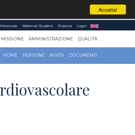
Accetta!
Personale
Webmail Studenti
Rubrica
Login
 MISSIONE
AMMINISTRAZIONE
QUALITÀ
HOME
PERSONE
AVVISI
DOCUMENTI
ardiovascolare