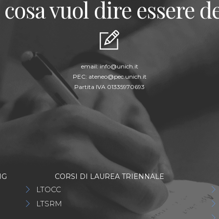
 cosa vuol dire essere de
email:
info@unich.it
PEC:
ateneo@pec.unich.it
Partita IVA 01335970693
NG
CORSI DI LAUREA TRIENNALE
LTOCC
LTSRM