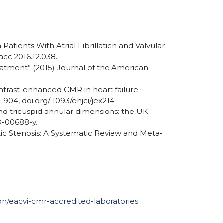
 Patients With Atrial Fibrillation and Valvular
acc.2016.12.038.
reatment” (2015) Journal of the American
contrast-enhanced CMR in heart failure
04, doi.org/ 1093/ehjci/jex214.
 and tricuspid annular dimensions: the UK
0-00688-y.
Aortic Stenosis: A Systematic Review and Meta-
n/eacvi-cmr-accredited-laboratories