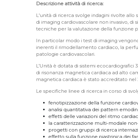
Descrizione attività di ricerca:
L'unità di ricerca svolge indagini rivolte al
di imaging cardiovascolare non invasivo, di si
tecniche per la valutazione della funzione pi
In particolar modo i test di imaging vengono 
inerenti il rimodellamento cardiaco, la perfus
patologie cardiovascolari.
L’Unità è dotata di sistemi ecocardiografici 3
di risonanza magnetica cardiaca ad alto cam
magnetica cardiaca è stato accreditato nel 
Le specifiche linee di ricerca in corso di 
fenotipizzazione della funzione cardiova
analisi quantitativa dei pattern emodinam
effetti delle variazioni del ritmo cardi
la caratterizzazione multi-modale non-
progetti con gruppi di ricerca interna
effetto sulla funzione piastrinica dei f