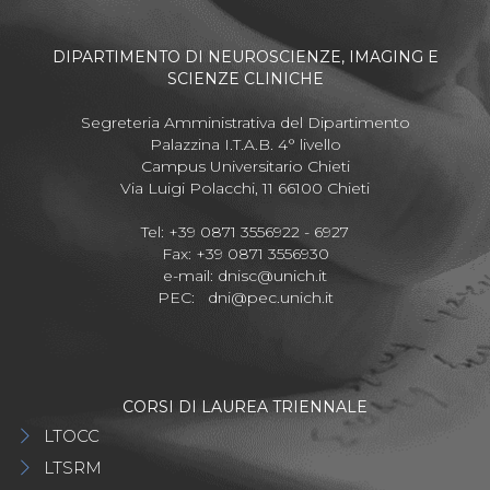
DIPARTIMENTO DI NEUROSCIENZE, IMAGING E
SCIENZE CLINICHE
Segreteria Amministrativa del Dipartimento
Palazzina I.T.A.B. 4° livello
Campus Universitario Chieti
Via Luigi Polacchi, 11 66100 Chieti
Tel: +39 0871 3556922 - 6927
Fax: +39 0871 3556930
e-mail:
dnisc@unich.it
PEC:
dni@pec.unich.it
CORSI DI LAUREA TRIENNALE
LTOCC
LTSRM