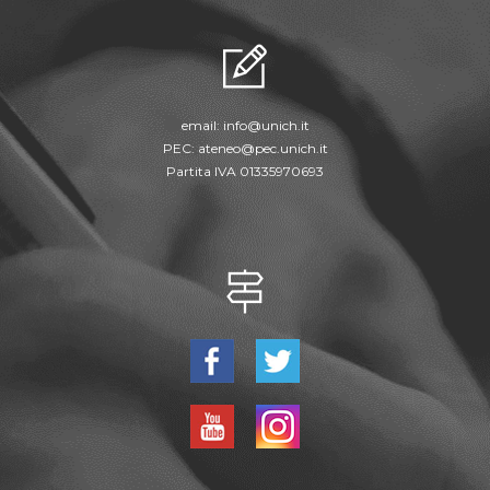
email:
info@unich.it
PEC:
ateneo@pec.unich.it
Partita IVA 01335970693