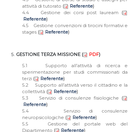
attività di tutorato
(
Referente
)
4.4 Gestione dei corsi post lauream
(
Referente
)
4.5 Gestione convenzioni di tirocini formativi e
stages
(
Referente
)
GESTIONE TERZA MISSIONE (
PDF
)
5.1 Supporto all’attività di ricerca e
sperimentazione per studi commissionati da
terzi
(
Referente
)
5.2 Supporto all’attività verso il cittadino e la
collettività
(
Referente
)
5.3 Servizio di consulenze fisiologiche
(
Referente
)
5.4 Servizio di consulenze
neuropsicologiche
(
Referente
)
5.5 Gestione del portale web del
Dipartimento
(
Referente
)