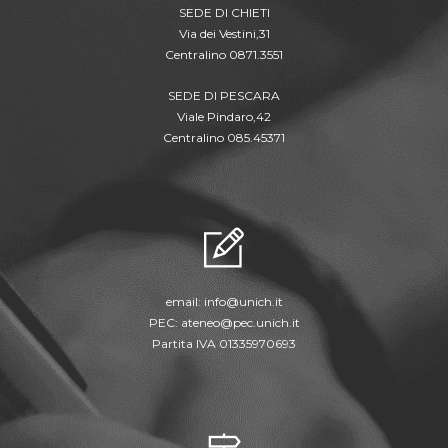
SEDE DI CHIETI
Via dei Vestini,31
Centralino 0871.3551
SEDE DI PESCARA
Viale Pindaro,42
Centralino 085.45371
email:
info@unich.it
PEC:
ateneo@pec.unich.it
Partita IVA 01335970693