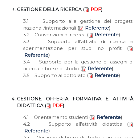
GESTIONE DELLA RICERCA (
PDF
)
3.1 Supporto alla gestione dei progetti
nazionali/internazionali
(
Referente
)
3.2 Convenzioni di ricerca
(
Referente
)
3.3 Supporto all’attività di ricerca e
sperimentazione per studi no profit
(
Referente
)
3.4 Supporto per la gestione di assegni di
ricerca e borse di studio
(
Referente
)
3.5 Supporto al dottorato
(
Referente
)
GESTIONE OFFERTA FORMATIVA E ATTIVITÀ
DIDATTICA (
PDF
)
4.1 Orientamento studenti
(
Referente
)
4.2 Supporto all’attività didattica
(
Referente
)
4.3 Gestione di borse di studio e assegni per