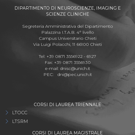
DIPARTIMENTO DI NEUROSCIENZE, IMAGING E
SCIENZE CLINICHE
Segreteria Amministrativa del Dipartimento
Palazzina I.T.A.B. 4° livello
Campus Universitario Chieti
Via Luigi Polacchi, 11 66100 Chieti
Tel: +39 0871 3556922 - 6927
Fax: +39 0871 3556930
e-mail:
dnisc@unich.it
PEC:
dni@pec.unich.it
CORSI DI LAUREA TRIENNALE
LTOCC
LTSRM
CORSI DI LAUREA MAGISTRALE