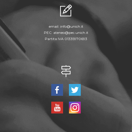
email:
info@unich.it
PEC:
ateneo@pec.unich.it
Partita IVA 01335970693