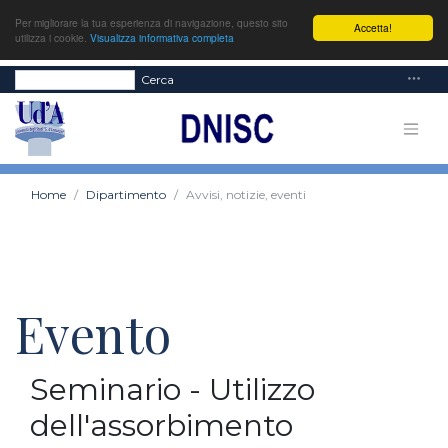
Per migliorare la tua esperienza di navigazione, questo sito
Accetta!
utilizza i cookie.
Visualizza informativa completa
Cerca
Home
Dipartimento
Avvisi, notizie, eventi
Evento
Seminario - Utilizzo
dell'assorbimento