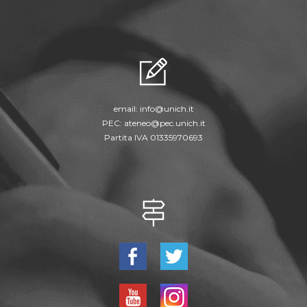
email:
info@unich.it
PEC:
ateneo@pec.unich.it
Partita IVA 01335970693