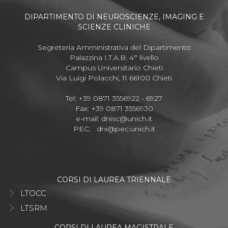
DIPARTIMENTO DI NEUROSCIENZE, IMAGING E
SCIENZE CLINICHE
Segreteria Amministrativa del Dipartimento
Palazzina I.T.A.B. 4° livello
Campus Universitario Chieti
Via Luigi Polacchi, 11 66100 Chieti
Tel: +39 0871 3556922 - 6927
Fax: +39 0871 3556930
e-mail:
dnisc@unich.it
PEC:
dni@pec.unich.it
CORSI DI LAUREA TRIENNALE
LTOCC
LTSRM
CORSI DI LAUREA MAGISTRALE