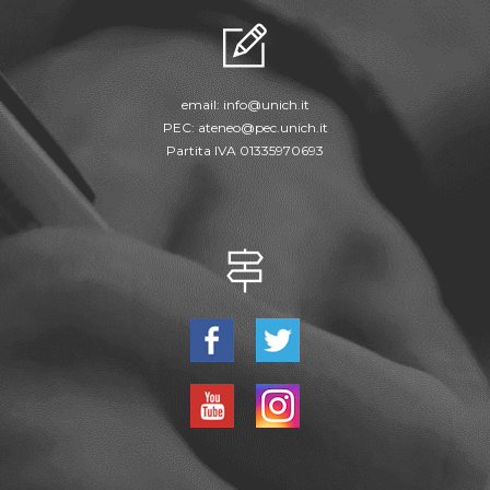
email:
info@unich.it
PEC:
ateneo@pec.unich.it
Partita IVA 01335970693